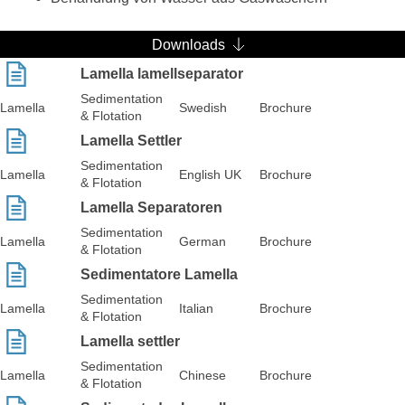
Downloads
Lamella lamellseparator
Sedimentation
Lamella
Swedish
Brochure
& Flotation
Lamella Settler
Sedimentation
Lamella
English UK
Brochure
& Flotation
Lamella Separatoren
Sedimentation
Lamella
German
Brochure
& Flotation
Sedimentatore Lamella
Sedimentation
Lamella
Italian
Brochure
& Flotation
Lamella settler
Sedimentation
Lamella
Chinese
Brochure
& Flotation