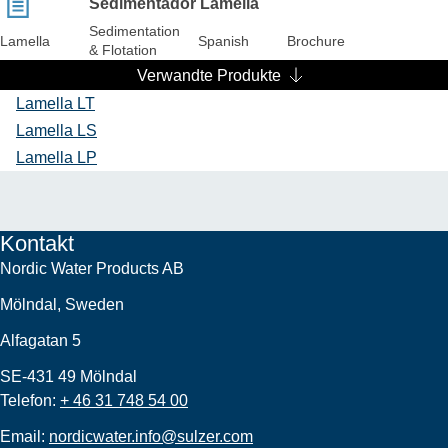
Sedimentador Lamella
Sedimentation
Lamella
Spanish
Brochure
& Flotation
Verwandte Produkte
Lamella LT
Lamella LS
Lamella LP
Kontakt
Nordic Water Products AB
Mölndal, Sweden
Alfagatan 5
SE-431 49 Mölndal
Telefon:
+ 46 31 748 54 00
Email:
nordicwater.info@sulzer.com