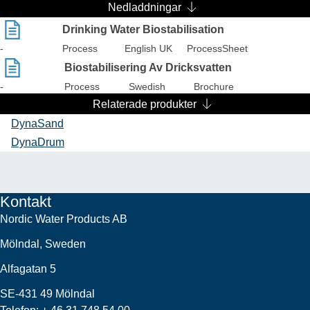
Nedladdningar
Drinking Water Biostabilisation
-
Process
English UK
ProcessSheet
Biostabilisering Av Dricksvatten
-
Process
Swedish
Brochure
Relaterade produkter
DynaSand
DynaDrum
Kontakt
Nordic Water Products AB
Mölndal, Sweden
Alfagatan 5
SE-431 49 Mölndal