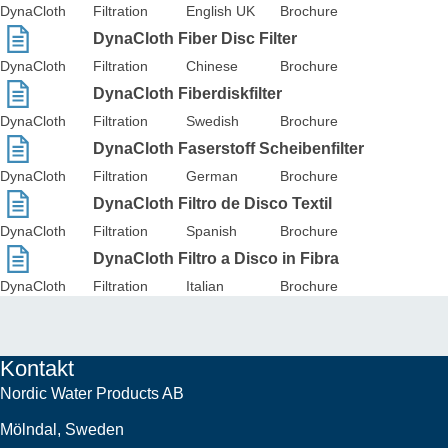
DynaCloth
Filtration
English UK
Brochure
DynaCloth Fiber Disc Filter
DynaCloth
Filtration
Chinese
Brochure
DynaCloth Fiberdiskfilter
DynaCloth
Filtration
Swedish
Brochure
DynaCloth Faserstoff Scheibenfilter
DynaCloth
Filtration
German
Brochure
DynaCloth Filtro de Disco Textil
DynaCloth
Filtration
Spanish
Brochure
DynaCloth Filtro a Disco in Fibra
DynaCloth
Filtration
Italian
Brochure
Kontakt
Nordic Water Products AB
Mölndal, Sweden